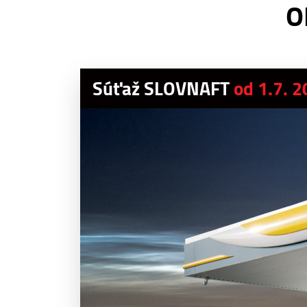
O
Súťaž SLOVNAFT
od 1.7. 