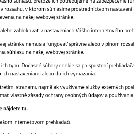
šho súhlasu, pretože ich potrebujeme na zabezpečenie fun
v rozsahu, v ktorom súhlasíme prostredníctvom nastavení 
avenia na našej webovej stránke.
lebo zablokovať v nastaveniach Vášho internetového preh
vej stránky nemusia fungovať správne alebo v plnom rozsah
nia súhlasu na našej webovej stránke.
ich typu. Dočasné súbory cookie sa po spustení prehliadač
 ich nastaveniami alebo do ich vymazania.
retími stranami, najmä ak využívame služby externých posk
u mať vlastné zásady ochrany osobných údajov a používania
 nájdete tu.
ašom internetovom prehliadači.