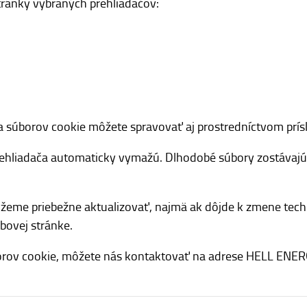
ránky vybraných prehliadačov:
ia súborov cookie môžete spravovať aj prostredníctvom prí
ehliadača automaticky vymažú. Dlhodobé súbory zostávajú u
žeme priebežne aktualizovať, najmä ak dôjde k zmene techn
bovej stránke.
orov cookie, môžete nás kontaktovať na adrese HELL ENERGY