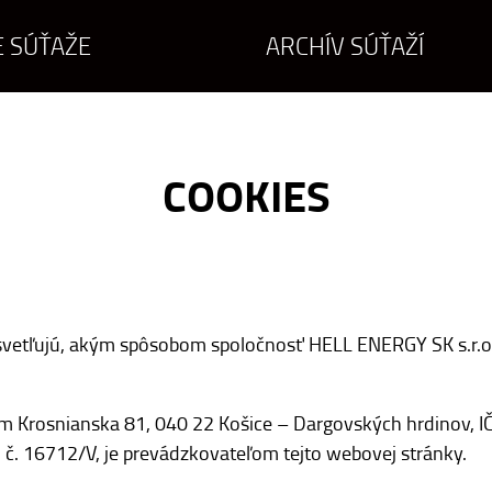
 SÚŤAŽE
ARCHÍV SÚŤAŽÍ
COOKIES
svetľujú, akým spôsobom spoločnosť HELL ENERGY SK s.r.o
om Krosnianska 81, 040 22 Košice – Dargovských hrdinov, 
l. č. 16712/V, je prevádzkovateľom tejto webovej stránky.