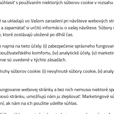
úhlasiť s používaním niektorých súborov cookie v rozsah
é sa ukladajú vo Vašom zariadení pri návšteve webových s
a zapamätať si určitú informáciu o vašej návšteve. Súbory
é, ktoré zostávajú uložené po dlhší čas.
najmä na tieto účely: (i) zabezpečenie správneho fungovan
e používateľského komfortu, (iv) analytické účely, (v) market
 nie sú uvedené v týchto zásadách.
uhy súborov cookie: (i) nevyhnuté súbory cookie, (ii) analy
ungovanie webovej stránky a bez nich nemusia niektoré sp
ovú stránku, umožňujú nám ju zlepšovať. Marketingové súb
 ak nám na ich použitie udelíte súhlas.