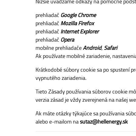
Nižšie uvádzame odkazy na pomocné podst
prehliadač
Google Chrome
prehliadač
Mozilla Firefox
prehliadač
Internet Explorer
prehliadač
Opera
mobilne prehliadače
Android
,
Safari
Ak používate mobilné zariadenie, nastaven
Krátkodobé súbory cookie sa po spustení pr
vypnutého zariadenia.
Tieto Zásady používania súborov cookie mô
verzia zásad je vždy zverejnená na našej we
Ak máte otázky týkajúce sa používania súb
alebo e-mailom na
sutaz@hellenergy.sk