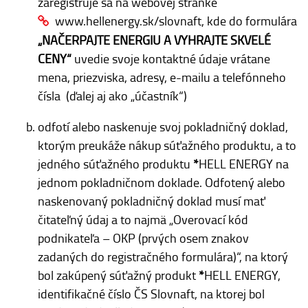
zaregistruje sa na webovej stránke
www.hellenergy.sk/slovnaft
, kde do formulára
„NAČERPAJTE ENERGIU A VYHRAJTE SKVELÉ
CENY“
uvedie svoje kontaktné údaje vrátane
mena, priezviska, adresy, e-mailu a telefónneho
čísla (ďalej aj ako „účastník“)
odfotí alebo naskenuje svoj pokladničný doklad,
ktorým preukáže nákup súťažného produktu, a to
jedného súťažného produktu
*
HELL ENERGY na
jednom pokladničnom doklade. Odfotený alebo
naskenovaný pokladničný doklad musí mať
čitateľný údaj a to najmä „Overovací kód
podnikateľa – OKP (prvých osem znakov
zadaných do registračného formulára)“, na ktorý
bol zakúpený súťažný produkt
*
HELL ENERGY,
identifikačné číslo ČS Slovnaft, na ktorej bol