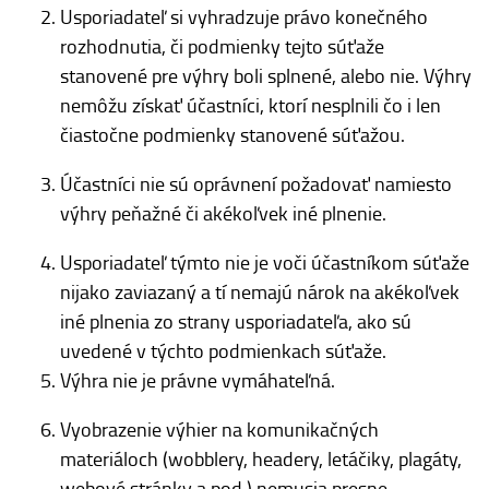
Usporiadateľ si vyhradzuje právo konečného
rozhodnutia, či podmienky tejto súťaže
stanovené pre výhry boli splnené, alebo nie. Výhry
nemôžu získať účastníci, ktorí nesplnili čo i len
čiastočne podmienky stanovené súťažou.
Účastníci nie sú oprávnení požadovať namiesto
výhry peňažné či akékoľvek iné plnenie.
Usporiadateľ týmto nie je voči účastníkom súťaže
nijako zaviazaný a tí nemajú nárok na akékoľvek
iné plnenia zo strany usporiadateľa, ako sú
uvedené v týchto podmienkach súťaže.
Výhra nie je právne vymáhateľná.
Vyobrazenie výhier na komunikačných
materiáloch (wobblery, headery, letáčiky, plagáty,
webové stránky a pod.) nemusia presne