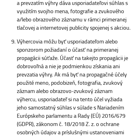
a prevzatím výhry dáva usporiadateľovi súhlas s
využitím svojho mena, fotografie a zvukového
a/lebo obrazového záznamu v rámci primeranej
tlačovej a internetovej publicity spojenej s akciou.
Výhercovia môžu byť usporiadateľom alebo
sponzorom požiadaní o účasť na primeranej
propagácii súťaže. Účasť na takejto propagácii je
dobrovoľná a nie je podmienkou získania ani
prevzatia výhry. Ak má byť na propagačné účely
použité meno, podobizeň, fotografia, zvukový
záznam alebo obrazovo-zvukový záznam
výhercu, usporiadateľ si na tento účel vyžiada
jeho samostatný súhlas v súlade s Nariadením
Európskeho parlamentu a Rady (EÚ) 2016/679
(GDPR), zákonom č. 18/2018 Z. z. o ochrane
osobných údajov a príslušnými ustanoveniami