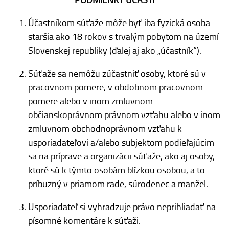
Účastníkom súťaže môže byť iba fyzická osoba
staršia ako 18 rokov s trvalým pobytom na území
Slovenskej republiky (ďalej aj ako „účastník“).
Súťaže sa nemôžu zúčastniť osoby, ktoré sú v
pracovnom pomere, v obdobnom pracovnom
pomere alebo v inom zmluvnom
občianskoprávnom právnom vzťahu alebo v inom
zmluvnom obchodnoprávnom vzťahu k
usporiadateľovi a/alebo subjektom podieľajúcim
sa na príprave a organizácii súťaže, ako aj osoby,
ktoré sú k týmto osobám blízkou osobou, a to
príbuzný v priamom rade, súrodenec a manžel.
Usporiadateľ si vyhradzuje právo neprihliadať na
písomné komentáre k súťaži.