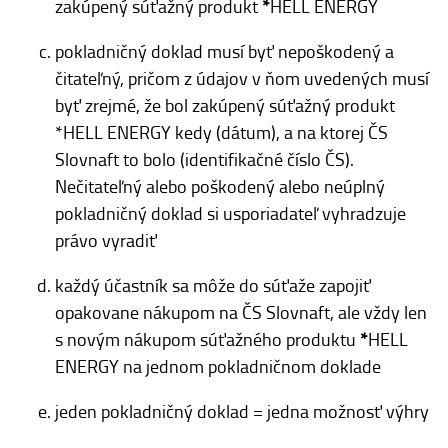
zakúpený súťažný produkt
*
HELL ENERGY
pokladničný doklad musí byť nepoškodený a
čitateľný, pričom z údajov v ňom uvedených musí
byť zrejmé, že bol zakúpený súťažný produkt
*HELL ENERGY kedy (dátum), a na ktorej ČS
Slovnaft to bolo (identifikačné číslo ČS).
Nečitateľný alebo poškodený alebo neúplný
pokladničný doklad si usporiadateľ vyhradzuje
právo vyradiť
každý účastník sa môže do súťaže zapojiť
opakovane nákupom na ČS Slovnaft, ale vždy len
s novým nákupom súťažného produktu
*
HELL
ENERGY na jednom pokladničnom doklade
jeden pokladničný doklad = jedna možnosť výhry