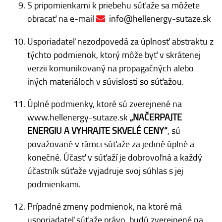
S pripomienkami k priebehu súťaže sa môžete
obracať na e-mail
info@hellenergy-sutaze.sk
Usporiadateľ nezodpovedá za úplnosť abstraktu z
týchto podmienok, ktorý môže byť v skrátenej
verzii komunikovaný na propagačných alebo
iných materiáloch v súvislosti so súťažou.
Úplné podmienky, ktoré sú zverejnené na
www.hellenergy-sutaze.sk
„NAČERPAJTE
ENERGIU A VYHRAJTE SKVELÉ CENY“
, sú
považované v rámci súťaže za jediné úplné a
konečné. Účasť v súťaží je dobrovoľná a každý
účastník súťaže vyjadruje svoj súhlas s jej
podmienkami.
Prípadné zmeny podmienok, na ktoré má
usporiadateľ súťaže právo, budú zverejnené na