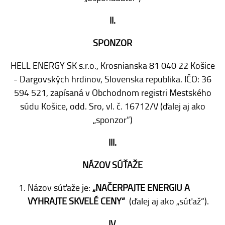
II.
SPONZOR
HELL ENERGY SK s.r.o., Krosnianska 81 040 22 Košice
- Dargovských hrdinov, Slovenska republika. IČO: 36
594 521, zapísaná v Obchodnom registri Mestského
súdu Košice, odd. Sro, vl. č. 16712/V (ďalej aj ako
„sponzor“)
III.
NÁZOV SÚŤAŽE
Názov súťaže je:
„NAČERPAJTE ENERGIU A
VYHRAJTE SKVELÉ CENY“
(ďalej aj ako „súťaž“).
IV.