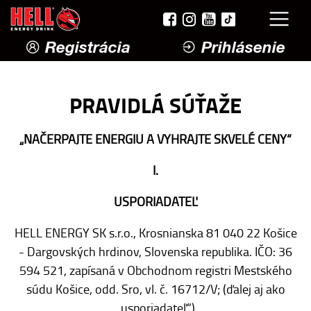
Registrácia
Prihlásenie
PRAVIDLÁ SÚŤAŽE
„NAČERPAJTE ENERGIU A VYHRAJTE SKVELÉ CENY“
I.
USPORIADATEĽ
HELL ENERGY SK s.r.o., Krosnianska 81 040 22 Košice
- Dargovských hrdinov, Slovenska republika. IČO: 36
594 521, zapísaná v Obchodnom registri Mestského
súdu Košice, odd. Sro, vl. č. 16712/V; (ďalej aj ako
„usporiadateľ“)