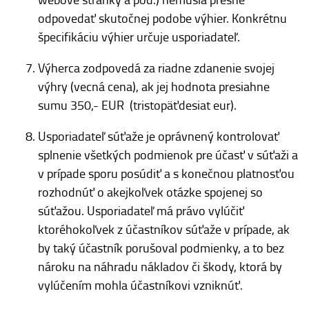
odpovedať skutočnej podobe výhier. Konkrétnu
špecifikáciu výhier určuje usporiadateľ.
Výherca zodpovedá za riadne zdanenie svojej
výhry (vecná cena), ak jej hodnota presiahne
sumu 350,- EUR (tristopäťdesiat eur).
Usporiadateľ súťaže je oprávnený kontrolovať
splnenie všetkých podmienok pre účasť v súťaži a
v prípade sporu posúdiť a s konečnou platnosťou
rozhodnúť o akejkoľvek otázke spojenej so
súťažou. Usporiadateľ má právo vylúčiť
ktoréhokoľvek z účastníkov súťaže v prípade, ak
by taký účastník porušoval podmienky, a to bez
nároku na náhradu nákladov či škody, ktorá by
vylúčením mohla účastníkovi vzniknúť.