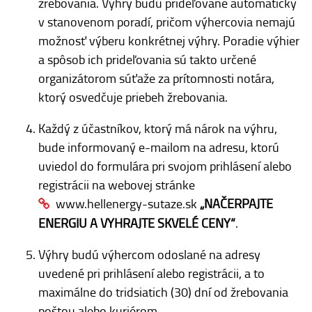
žrebovania. Výhry budú prideľované automaticky
v stanovenom poradí, pričom výhercovia nemajú
možnosť výberu konkrétnej výhry. Poradie výhier
a spôsob ich prideľovania sú takto určené
organizátorom súťaže za prítomnosti notára,
ktorý osvedčuje priebeh žrebovania.
Každý z účastníkov, ktorý má nárok na výhru,
bude informovaný e-mailom na adresu, ktorú
uviedol do formulára pri svojom prihlásení alebo
registrácii na webovej stránke
www.hellenergy-sutaze.sk
„NAČERPAJTE
ENERGIU A VYHRAJTE SKVELÉ CENY“
.
Výhry budú výhercom odoslané na adresy
uvedené pri prihlásení alebo registrácii, a to
maximálne do tridsiatich (30) dní od žrebovania
poštou alebo kuriérom.