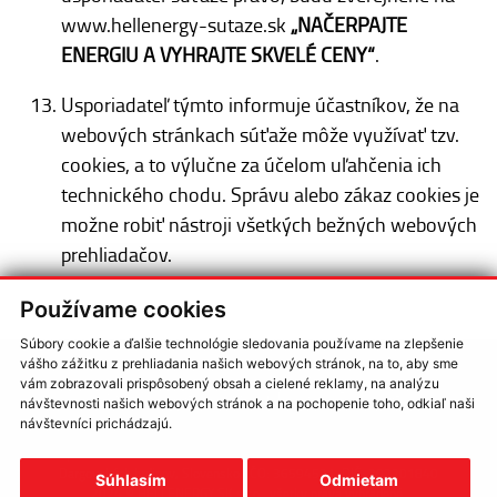
www.hellenergy-sutaze.sk
„NAČERPAJTE
ENERGIU A VYHRAJTE SKVELÉ CENY“
.
Usporiadateľ týmto informuje účastníkov, že na
webových stránkach súťaže môže využívať tzv.
cookies, a to výlučne za účelom uľahčenia ich
technického chodu. Správu alebo zákaz cookies je
možne robiť nástroji všetkých bežných webových
prehliadačov.
Používame cookies
Súbory cookie a ďalšie technológie sledovania používame na zlepšenie
vášho zážitku z prehliadania našich webových stránok, na to, aby sme
vám zobrazovali prispôsobený obsah a cielené reklamy, na analýzu
Ochrana osobných údajov
/
Cookies
návštevnosti našich webových stránok a na pochopenie toho, odkiaľ naši
návštevníci prichádzajú.
Usporiadateľ:
HELL ENERGY SK s.r.o.
, Krosnianska 81 040 22 Košice -
Dargovských hrdinov, Slovensko. IČO: 36594521, DIČ: 202201840
Súhlasím
Odmietam
2024 ©
HELLENERGY SK s.r.o.
, všetky práva vyhradené.